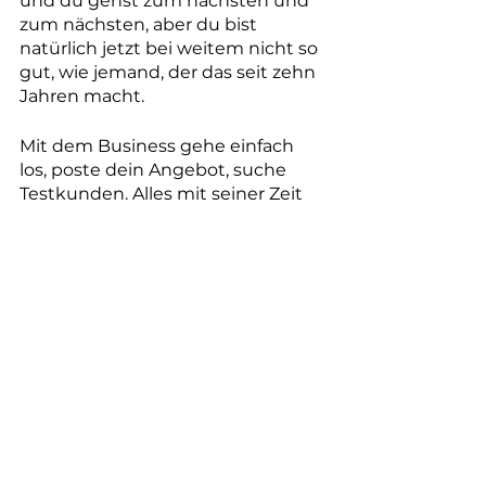
und du gehst zum nächsten und 
zum nächsten, aber du bist 
natürlich jetzt bei weitem nicht so 
gut, wie jemand, der das seit zehn 
Jahren macht. 
Mit dem Business gehe einfach 
los, poste dein Angebot, suche 
Testkunden. Alles mit seiner Zeit 
und Stück für Stück. Wenn du dir 
unsicher bist, musst du auch nicht 
gleich High Ticket Coachings 
anbieten, weil du musst den Preis 
auch glauben und du musst ihn 
verkörpern. Gehe mit dem raus, 
womit du dich wohlfühlst. Einem 
Angebit und Preis, mit dem du so 
viel Druck hast, dass es dir echt 
wichtig ist. Gleichzeitig nur so viel 
Druck, dass es dich nicht komplett 
lahm legt. 