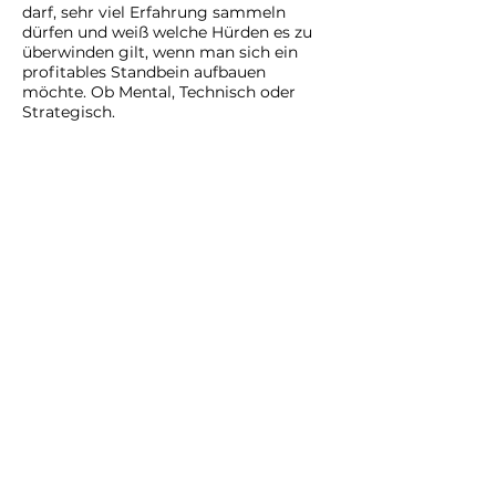
darf, sehr viel Erfahrung sammeln
dürfen und weiß welche Hürden es zu
überwinden gilt, wenn man sich ein
profitables Standbein aufbauen
möchte. Ob Mental, Technisch oder
Strategisch.
Ich würde mich freuen Dich dabei zu
unterstützen zu dürfen, Deine eigene
Selbstständigkeit aufzubauen, damit
Du endlich Deinen Traum leben
kannst!
KOSTENLOSER CHECK-UP CALL
FAQ
Kann man auch auf Raten