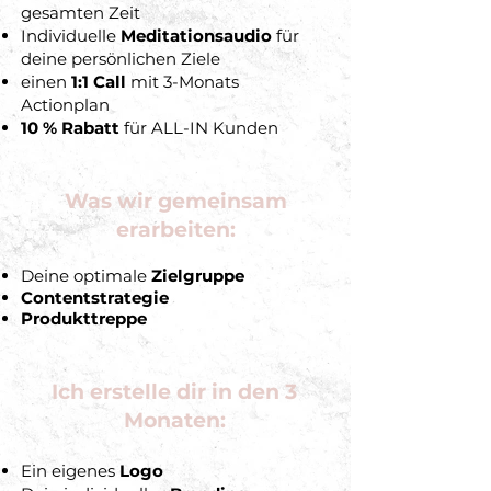
gesamten Zeit
Individuelle
Meditationsaudio
für
deine persönlichen Ziele
einen
1:1 Call
mit 3-Monats
Actionplan
10 % Rabatt
für ALL-IN Kunden
Was wir gemeinsam
erarbeiten:
Deine optimale
Zielgruppe
Contentstrategie
Produkttreppe
Ich erstelle dir in den 3
Monaten:
Ein eigenes
Logo