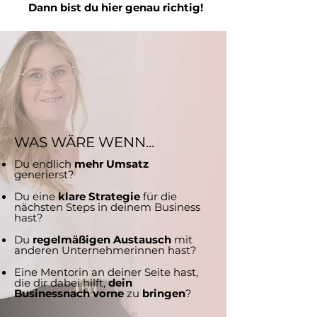
Dann bist du hier genau richtig!
WAS WÄRE WENN...
Du endlich
mehr Umsatz
generierst?
Du eine
klare Strategie
für die
nächsten Steps in deinem Business
hast?
Du
regelmäßigen Austausch
mit
anderen Unternehmerinnen hast?
Eine Mentorin an deiner Seite hast,
die dir dabei hilft,
dein
Businessnach vorne
zu
bringen
?