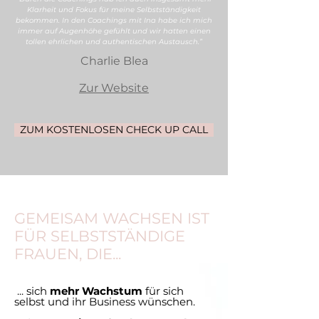
Klarheit und Fokus für meine Selbstständigkeit
bekommen. In den Coachings mit Ina habe ich mich
immer auf Augenhöhe gefühlt und wir hatten einen
tollen ehrlichen und authentischen Austausch.”
Charlie Blea
Zur Website
ZUM KOSTENLOSEN CHECK UP CALL
GEMEISAM WACHSEN IST
FÜR SELBSTSTÄNDIGE
FRAUEN, DIE...
...
sich
mehr Wachstum
für sich
selbst und ihr Business wünschen.