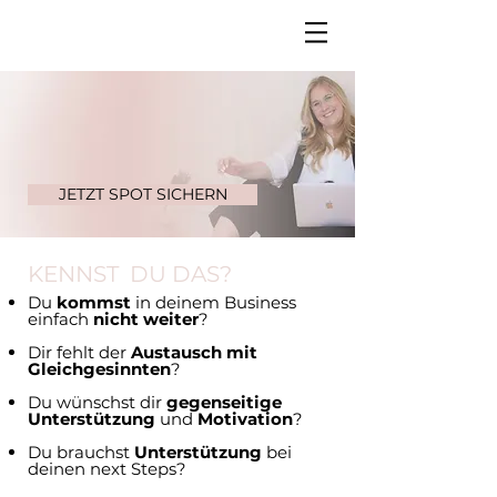
JETZT SPOT SICHERN
KENNST DU DAS?
Du
kommst
in deinem Business
einfach
nicht weiter
?
Dir fehlt der
Austausch mit
Gleichgesinnten
?
Du wünschst dir
gegenseitige
Unterstützung
und
Motivation
?
Du brauchst
Unterstützung
bei
deinen next Steps?