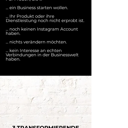
... ein Business starten wollen.
... Ihr Produkt oder ihre
Dienstleistung noch nicht erprobt ist.
... noch keinen Instagram Account
haben.
... nichts verändern möchten.
... kein Interesse an echten
Verbindungen in der Businesswelt
haben.
3 TRANSFORMIERENDE