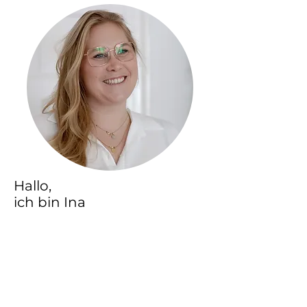
Hallo,
ich bin Ina
Designerin und Mentorin
und ich möchte dich und dein
Business zum Wachsen bringen!
Ich liebe es,
das Beste
aus allen Welten
zu
vereinen
und deshalb wird in
meiner Membership das alles vereint!